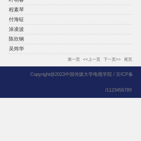
程素琴
付海钲
涂凌波
陈欣钢
吴炜华
第一页
<<上一页
下一页>>
尾页
Copyright@2023中国传媒大学电视学院 / 京ICP备
/1123456789