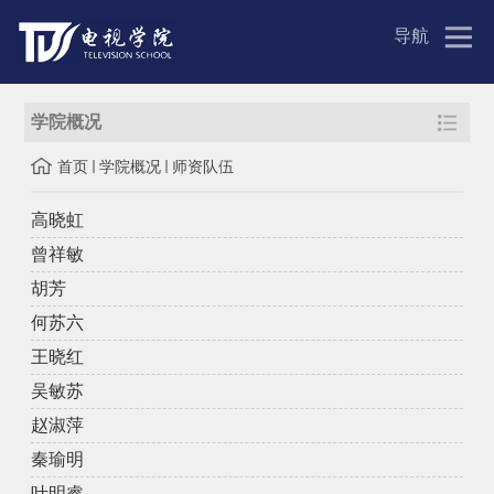
导航
学院概况
首页
学院概况
师资队伍
高晓虹
曾祥敏
胡芳
何苏六
王晓红
吴敏苏
赵淑萍
秦瑜明
叶明睿