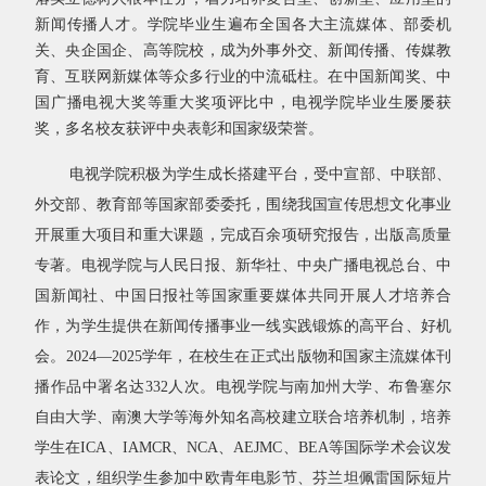
新闻传播人才。学院毕业生遍布全国各大主流媒体、部委机
关、央企国企、高等院校，成为外事外交、新闻传播、传媒教
育、互联网新媒体等众多行业的中流砥柱。在中国新闻奖、中
国广播电视大奖等重大奖项评比中，电视学院毕业生屡屡获
奖，多名校友获评中央表彰和国家级荣誉。
电视学院积极为学生成长搭建平台，受中宣部、中联部、
外交部、教育部等国家部委委托，围绕我国宣传思想文化事业
开展重大项目和重大课题，完成百余项研究报告，出版高质量
专著。电视学院与人民日报、新华社、中央广播电视总台、中
国新闻社、中国日报社等国家重要媒体共同开展人才培养合
作，为学生提供在新闻传播事业一线实践锻炼的高平台、好机
会。
2024
—
2025
学年，在校生在正式出版物和国家主流媒体刊
播作品中署名达
332
人次。电视学院与南加州大学、布鲁塞尔
自由大学、南澳大学等海外知名高校建立联合培养机制，培养
学生在
ICA
、
IAMCR
、
NCA
、
AEJMC
、
BEA
等国际学术会议发
表论文，组织学生参加中欧青年电影节、芬兰坦佩雷国际短片