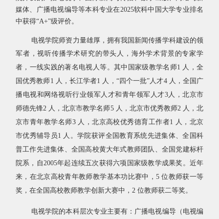
媒体、广播电视编导等本科专业在2025软科中国大学专业排名
中获得“A+”级评价。
电视学院师资力量雄厚，拥有我国新闻传播学科建设的领
军者，视听传播学术研究的带头人，海外
学术背景的专家学
者，一线实践的著名电视人等。其中国家级教学名师
1
人，全
国优秀教师
1
人，长江学者
1
人，“四个一批”人才
4
人，全国广
播电视和网络视听行业领军人才和青年领军人才
3
人，北京市
师德先锋
2
人，北京市教学名师
5
人，北京市优秀教师
2
人，北
京市青年教学名师
3
人，北京高校优秀德育工作者
1
人，北京
市优秀辅导员
1
人。学院获评全国教育系统先进集体、全国科
普工作先进集体、全国高校黄大年式教师团队、全国党建标杆
院系，自
2005
年起连续五次获得六项国家级教学成果奖。近年
来，
在北京高校青年教师教学基本功比赛中，
5
位教师获一等
奖，在全国高校教师教学创新大赛中，
2
位教师获二等奖。
电视学院的本科层次专业主要有：广播电视编导（电视编