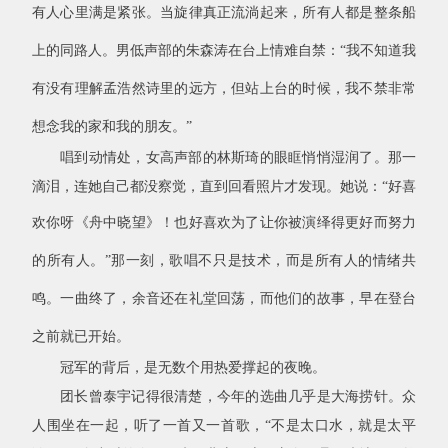
有人心里满是紧张。当旋律真正流淌起来，所有人都是整条船
上的同路人。男低声部的朱森涛在台上情难自禁：“我不知道我
有没有理解孟浩然诗里的远方，但站上台的时候，我不禁非常
想念我的家和我的朋友。”
唱到动情处，女高声部的林斯琦的眼眶悄悄湿润了。那一
滴泪，连她自己都没察觉，直到回看照片才发现。她说
：
“好喜
欢你呀《舟中晓望》
！
也好喜欢为了让你被演绎得更好而努力
的所有人。
”那一刻，歌唱不只是技术，而是所有人的情绪共
鸣。一曲终了，余音还在礼堂回荡，而他们的故事，早在登台
之前就已开始。
冠军的背后，是无数个用热爱撑起的夜晚。
团长曾泰宇记得很清楚，今年的选曲几乎是大海捞针。众
人围坐在一起，听了一首又一首歌，
“
不是太口水，就是太平