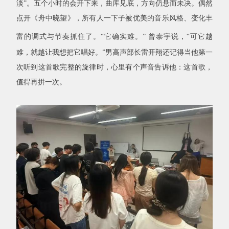
淡
”
。五个小时的会开下来，曲库见底，方向仍悬而未决。偶然
点开《舟中晓望》
，
所有人一下子被优美的音乐风格、变化丰
富的调式与节奏抓住了。
“
它确实难。
”
曾泰宇说，
“
可它越
难，就越让我想把它唱好。
”
男高声部长雷开翔还记得当他第一
次听到这首歌完整的旋律时，心里有个声音告诉他：这首歌，
值得再拼一次。