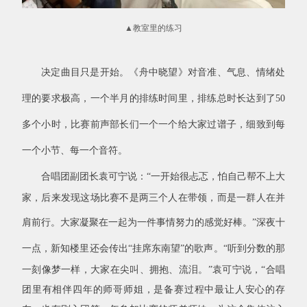
▲
教室里的练习
决定曲目只是开始。《舟中晓望》对音准、气息、情绪处
理的要求极高，一个半月的排练时间里，排练总时长达到了
50
多个小时，比赛前声部长们一个一个给大家过谱子，细致到每
一个小节、每一个音符。
合唱团副团长袁可宁说
：
“
一开始很忐忑，怕自己帮不上大
家，后来发现这场比赛不是两三个人在带领，而是一群人在并
肩前行。大家凝聚在一起为一件事情努力的感觉好棒。
”
深夜十
一点，新知楼里还会传出
“挂席东南望”的歌声。
“
听到分数的那
一刻像梦一样，大家在尖叫、拥抱、流泪。
”
袁可宁说，
“
合唱
团里有相伴四年的师哥师姐，是备赛过程中最让人安心的存