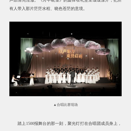
声部清亮澄澈。《舟中晓望》的旋律在礼堂里缓缓漾开
，
把所
有人带入那片茫茫水程、晓色苍茫的意境。
▲
合唱比赛现场
踏上
1500报舞台的那一刻，聚光灯打在合唱团成员身上，