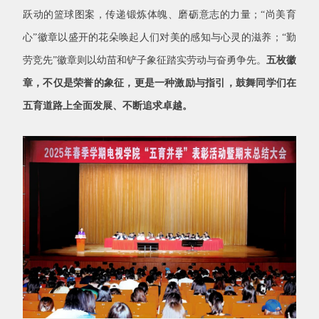
跃动的篮球图案，传递锻炼体魄、磨砺意志的力量；“尚美育
心”徽章以盛开的花朵唤起人们对美的感知与心灵的滋养；“勤
劳竞先”徽章则以幼苗和铲子象征踏实劳动与奋勇争先。
五枚徽
章，不仅是荣誉的象征，更是一种激励与指引，鼓舞同学们在
五育道路上全面发展、不断追求卓越。