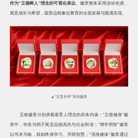
作为“立德树人”理念的可视化表达
。徽章整体采用淡绿色调，
寓意成长与希望，圆形边框象征教育的全面发展与圆满实现。
▲“五育并举”系列徽章
五枚徽章分别承载着育人理念的具体内涵：“立德修身”徽
章中，华表与鸽子寓意品德高尚与社会和谐；“博学明智”徽章
以书本为喻，鼓励终身学习、开阔智慧；“强身健体”徽章通过